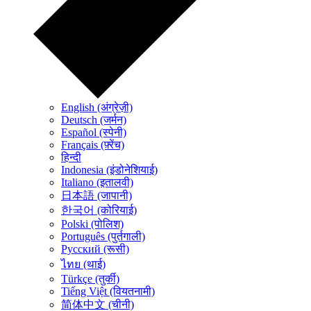
English (अंग्रेज़ी)
Deutsch (जर्मन)
Español (स्पेनी)
Français (फ़्रेंच)
हिन्दी
Indonesia (इंडोनेशियाई)
Italiano (इतालवी)
日本語 (जापानी)
한국어 (कोरियाई)
Polski (पोलिश)
Português (पुर्तगाली)
Русский (रूसी)
ไทย (थाई)
Türkçe (तुर्की)
Tiếng Việt (वियतनामी)
简体中文 (चीनी)