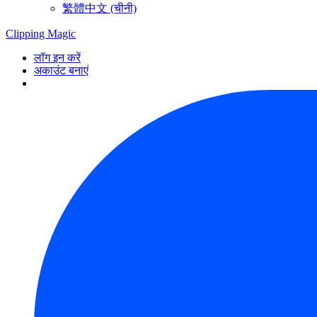
繁體中文 (चीनी)
Clipping
Magic
लॉग इन करें
अकाउंट बनाएं