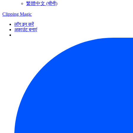
繁體中文 (चीनी)
Clipping
Magic
लॉग इन करें
अकाउंट बनाएं