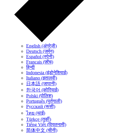
English (अंग्रेज़ी)
Deutsch (जर्मन)
Español (स्पेनी)
Français (फ़्रेंच)
हिन्दी
Indonesia (इंडोनेशियाई)
Italiano (इतालवी)
日本語 (जापानी)
한국어 (कोरियाई)
Polski (पोलिश)
Português (पुर्तगाली)
Русский (रूसी)
ไทย (थाई)
Türkçe (तुर्की)
Tiếng Việt (वियतनामी)
简体中文 (चीनी)