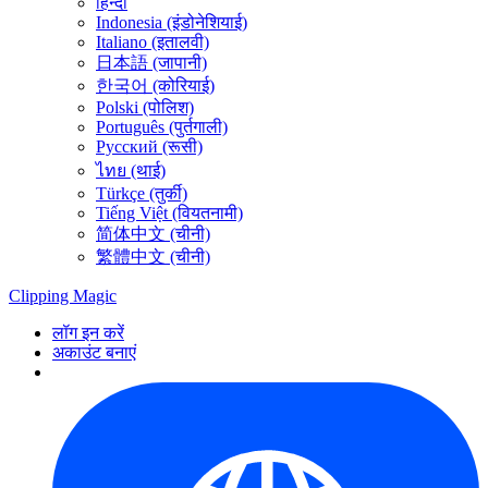
हिन्दी
Indonesia (इंडोनेशियाई)
Italiano (इतालवी)
日本語 (जापानी)
한국어 (कोरियाई)
Polski (पोलिश)
Português (पुर्तगाली)
Русский (रूसी)
ไทย (थाई)
Türkçe (तुर्की)
Tiếng Việt (वियतनामी)
简体中文 (चीनी)
繁體中文 (चीनी)
Clipping
Magic
लॉग इन करें
अकाउंट बनाएं