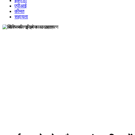
इकट्ठा
एपीआई
कीमत
सहायता