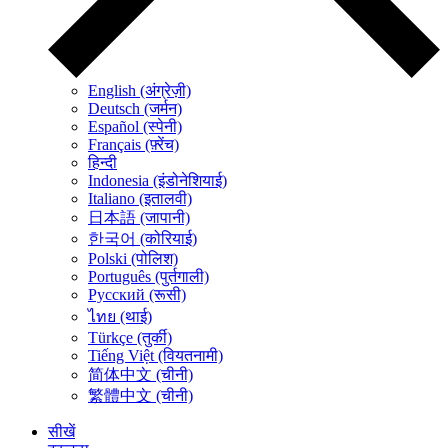
English (अंग्रेज़ी)
Deutsch (जर्मन)
Español (स्पेनी)
Français (फ़्रेंच)
हिन्दी
Indonesia (इंडोनेशियाई)
Italiano (इतालवी)
日本語 (जापानी)
한국어 (कोरियाई)
Polski (पोलिश)
Português (पुर्तगाली)
Русский (रूसी)
ไทย (थाई)
Türkçe (तुर्की)
Tiếng Việt (वियतनामी)
简体中文 (चीनी)
繁體中文 (चीनी)
सीखें