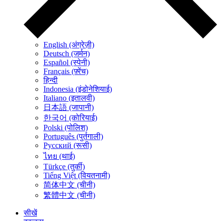
English (अंग्रेज़ी)
Deutsch (जर्मन)
Español (स्पेनी)
Français (फ़्रेंच)
हिन्दी
Indonesia (इंडोनेशियाई)
Italiano (इतालवी)
日本語 (जापानी)
한국어 (कोरियाई)
Polski (पोलिश)
Português (पुर्तगाली)
Русский (रूसी)
ไทย (थाई)
Türkçe (तुर्की)
Tiếng Việt (वियतनामी)
简体中文 (चीनी)
繁體中文 (चीनी)
सीखें