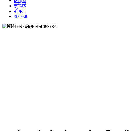
इकट्ठा
एपीआई
कीमत
सहायता