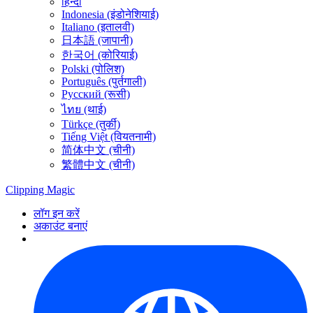
हिन्दी
Indonesia (इंडोनेशियाई)
Italiano (इतालवी)
日本語 (जापानी)
한국어 (कोरियाई)
Polski (पोलिश)
Português (पुर्तगाली)
Русский (रूसी)
ไทย (थाई)
Türkçe (तुर्की)
Tiếng Việt (वियतनामी)
简体中文 (चीनी)
繁體中文 (चीनी)
Clipping
Magic
लॉग इन करें
अकाउंट बनाएं