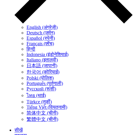
English (अंग्रेज़ी)
Deutsch (जर्मन)
Español (स्पेनी)
Français (फ़्रेंच)
हिन्दी
Indonesia (इंडोनेशियाई)
Italiano (इतालवी)
日本語 (जापानी)
한국어 (कोरियाई)
Polski (पोलिश)
Português (पुर्तगाली)
Русский (रूसी)
ไทย (थाई)
Türkçe (तुर्की)
Tiếng Việt (वियतनामी)
简体中文 (चीनी)
繁體中文 (चीनी)
सीखें