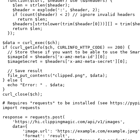
  function($curl, $header) use (&$headers) {

    $len = strlen($header);

    $header = explode(':', $header, 2);

    if (count($header) < 2) // ignore invalid headers

      return $len;

    $headers[strtolower(trim($header[0]))][] = trim($he
    return $len;

  });

$data = curl_exec($ch);

if (curl_getinfo($ch, CURLINFO_HTTP_CODE) == 200) {

  // Store these if you want to be able to use the Smar
  $imageId = $headers['x-amz-meta-id'][0];

  $imageSecret = $headers['x-amz-meta-secret'][0];

  // Save result

  file_put_contents("clipped.png", $data);

} else {

  echo "Error: " . $data;

}

curl_close($ch);
# Requires "requests" to be installed (see https://pypi
import requests

response = requests.post(

    'https://hi.clippingmagic.com/api/v1/images',

    data={

        'image.url': 'https://example.com/example.jpeg'
        'format': 'result',
