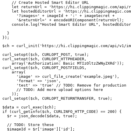
    // Create Hosted Smart Editor URL

    let returnUrl = 'https://hi.clippingmagic.com/api/r
    let hostedEditorUrl = 'https://hi.clippingmagic.com
      '?images=' + imageId + ':' + imageSecret +

      '&returnUrl=' + encodeURIComponent(returnUrl);

    console.log("Hosted Smart Editor URL", hostedEditor
  }

$ch = curl_init('https://hi.clippingmagic.com/api/v1/im
curl_setopt($ch, CURLOPT_POST, true);

curl_setopt($ch, CURLOPT_HTTPHEADER,

    array('Authorization: Basic MTIzOltzZWNyZXRd'));

curl_setopt($ch, CURLOPT_POSTFIELDS,

    array(

      'image' => curl_file_create('example.jpeg'),

      'format' => 'json',

      'test' => 'true' // TODO: Remove for production

      // TODO: Add more upload options here

    ));

curl_setopt($ch, CURLOPT_RETURNTRANSFER, true);

$data = curl_exec($ch);

if (curl_getinfo($ch, CURLINFO_HTTP_CODE) == 200) {

  $r = json_decode($data, true);

  // TODO: Store these

  $imageId = $r['image']['id'];
