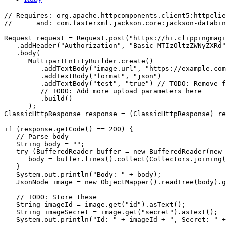
// Requires: org.apache.httpcomponents.client5:httpclie
//      and: com.fasterxml.jackson.core:jackson-databin
Request request = Request.post("https://hi.clippingmagi
   .addHeader("Authorization", "Basic MTIzOltzZWNyZXRd"
   .body(

      MultipartEntityBuilder.create()

         .addTextBody("image.url", "https://example.com
         .addTextBody("format", "json")

         .addTextBody("test", "true") // TODO: Remove f
         // TODO: Add more upload parameters here

         .build()

      );

ClassicHttpResponse response = (ClassicHttpResponse) re
if (response.getCode() == 200) {

   // Parse body

   String body = "";

   try (BufferedReader buffer = new BufferedReader(new 
      body = buffer.lines().collect(Collectors.joining(
   }

   System.out.println("Body: " + body);

   JsonNode image = new ObjectMapper().readTree(body).g
   // TODO: Store these

   String imageId = image.get("id").asText();

   String imageSecret = image.get("secret").asText();

   System.out.println("Id: " + imageId + ", Secret: " +