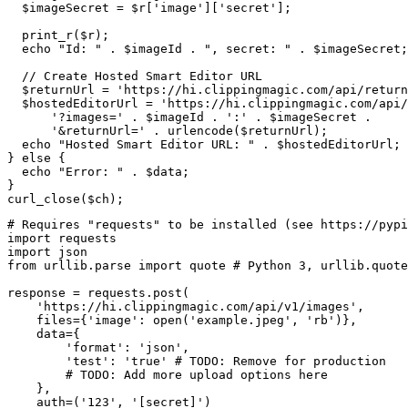
  $imageSecret = $r['image']['secret'];

  print_r($r);

  echo "Id: " . $imageId . ", secret: " . $imageSecret;

  // Create Hosted Smart Editor URL

  $returnUrl = 'https://hi.clippingmagic.com/api/return
  $hostedEditorUrl = 'https://hi.clippingmagic.com/api/
      '?images=' . $imageId . ':' . $imageSecret .

      '&returnUrl=' . urlencode($returnUrl);

  echo "Hosted Smart Editor URL: " . $hostedEditorUrl;

} else {

  echo "Error: " . $data;

}

curl_close($ch);
# Requires "requests" to be installed (see https://pypi
import requests

import json

from urllib.parse import quote # Python 3, urllib.quote
response = requests.post(

    'https://hi.clippingmagic.com/api/v1/images',

    files={'image': open('example.jpeg', 'rb')},

    data={

        'format': 'json',

        'test': 'true' # TODO: Remove for production

        # TODO: Add more upload options here

    },

    auth=('123', '[secret]')
