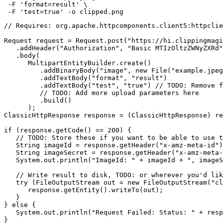
 -F 'format=result' \

// Requires: org.apache.httpcomponents.client5:httpclie
Request request = Request.post("https://hi.clippingmagi
   .addHeader("Authorization", "Basic MTIzOltzZWNyZXRd"
   .body(

      MultipartEntityBuilder.create()

         .addBinaryBody("image", new File("example.jpeg
         .addTextBody("format", "result")

         .addTextBody("test", "true") // TODO: Remove f
         // TODO: Add more upload parameters here

         .build()

      );

ClassicHttpResponse response = (ClassicHttpResponse) re
if (response.getCode() == 200) {

   // TODO: Store these if you want to be able to use t
   String imageId = response.getHeader("x-amz-meta-id")
   String imageSecret = response.getHeader("x-amz-meta-
   System.out.println("ImageId: " + imageId + ", imageS
   // Write result to disk, TODO: or wherever you'd lik
   try (FileOutputStream out = new FileOutputStream("cl
      response.getEntity().writeTo(out);

   }

} else {

   System.out.println("Request Failed: Status: " + resp