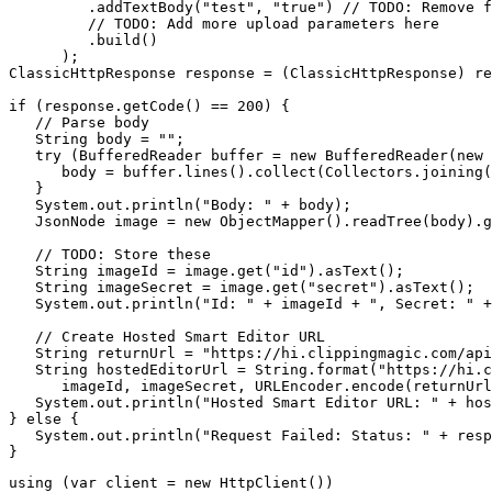
         .addTextBody("test", "true") // TODO: Remove f
         // TODO: Add more upload parameters here

         .build()

      );

ClassicHttpResponse response = (ClassicHttpResponse) re
if (response.getCode() == 200) {

   // Parse body

   String body = "";

   try (BufferedReader buffer = new BufferedReader(new 
      body = buffer.lines().collect(Collectors.joining(
   }

   System.out.println("Body: " + body);

   JsonNode image = new ObjectMapper().readTree(body).g
   // TODO: Store these

   String imageId = image.get("id").asText();

   String imageSecret = image.get("secret").asText();

   System.out.println("Id: " + imageId + ", Secret: " +
   // Create Hosted Smart Editor URL

   String returnUrl = "https://hi.clippingmagic.com/api
   String hostedEditorUrl = String.format("https://hi.c
      imageId, imageSecret, URLEncoder.encode(returnUrl
   System.out.println("Hosted Smart Editor URL: " + hos
} else {

   System.out.println("Request Failed: Status: " + resp
using (var client = new HttpClient())
