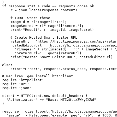
)

if response.status_code == requests.codes.ok:

    r = json.loads(response.content)

    # TODO: Store these

    imageId = r["image"]["id"];

    imageSecret = r["image"]["secret"];

    print("Result", r, imageId, imageSecret);

    # Create Hosted Smart Editor URL

    returnUrl = 'https://hi.clippingmagic.com/api/retur
    hostedEditorUrl = 'https://hi.clippingmagic.com/api
      '?images=' + str(imageId) + ':' + imageSecret + \

      '&returnUrl=' + quote(returnUrl)

    print("Hosted Smart Editor URL", hostedEditorUrl)

else:

# Requires: gem install httpclient

require 'httpclient'

require 'uri'

require 'json'

client = HTTPClient.new default_header: {

  "Authorization" => "Basic MTIzOltzZWNyZXRd"

}

response = client.post("https://hi.clippingmagic.com/ap
  "image" => File.open("example.jpeg", "rb"), # TODO: R