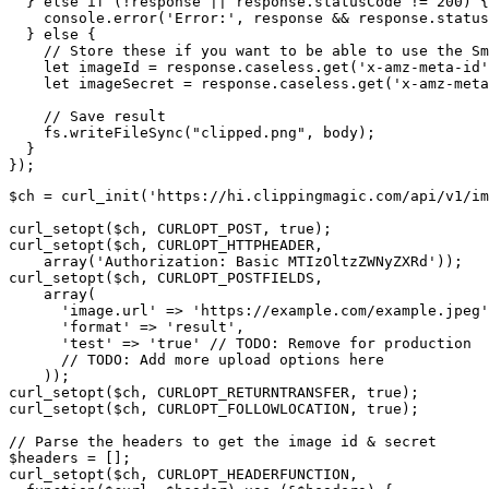
  } else if (!response || response.statusCode != 200) {

    console.error('Error:', response && response.status
  } else {

    // Store these if you want to be able to use the Sm
    let imageId = response.caseless.get('x-amz-meta-id'
    let imageSecret = response.caseless.get('x-amz-meta
    // Save result

    fs.writeFileSync("clipped.png", body);

  }

$ch = curl_init('https://hi.clippingmagic.com/api/v1/im
curl_setopt($ch, CURLOPT_POST, true);

curl_setopt($ch, CURLOPT_HTTPHEADER,

    array('Authorization: Basic MTIzOltzZWNyZXRd'));

curl_setopt($ch, CURLOPT_POSTFIELDS,

    array(

      'image.url' => 'https://example.com/example.jpeg'
      'format' => 'result',

      'test' => 'true' // TODO: Remove for production

      // TODO: Add more upload options here

    ));

curl_setopt($ch, CURLOPT_RETURNTRANSFER, true);

curl_setopt($ch, CURLOPT_FOLLOWLOCATION, true);

// Parse the headers to get the image id & secret

$headers = [];

curl_setopt($ch, CURLOPT_HEADERFUNCTION,
