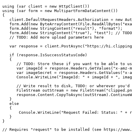
using (var client = new HttpClient())

using (var form = new MultipartFormDataContent())

{

   client.DefaultRequestHeaders.Authorization = new Aut
   form.Add(new ByteArrayContent(File.ReadAllBytes("exa
   form.Add(new StringContent("result"), "format");

   form.Add(new StringContent("true"), "test"); // TODO
   // TODO: Add more upload parameters here

   var response = client.PostAsync("https://hi.clipping
   if (response.IsSuccessStatusCode)

   {

      // TODO: Store these if you want to be able to us
      var imageId = response.Headers.GetValues("x-amz-m
      var imageSecret = response.Headers.GetValues("x-a
      Console.WriteLine("ImageId: " + imageId + ", imag
      // Write result to disk, TODO: or wherever you'd 
      FileStream outStream = new FileStream("clipped.pn
      response.Content.CopyToAsync(outStream).ContinueW
   }

   else

   {

       Console.WriteLine("Request Failed: Status: " + r
   }

// Requires "request" to be installed (see https://www.