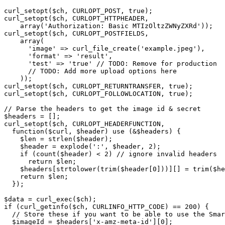
curl_setopt($ch, CURLOPT_POST, true);

curl_setopt($ch, CURLOPT_HTTPHEADER,

    array('Authorization: Basic MTIzOltzZWNyZXRd'));

curl_setopt($ch, CURLOPT_POSTFIELDS,

    array(

      'image' => curl_file_create('example.jpeg'),

      'format' => 'result',

      'test' => 'true' // TODO: Remove for production

      // TODO: Add more upload options here

    ));

curl_setopt($ch, CURLOPT_RETURNTRANSFER, true);

curl_setopt($ch, CURLOPT_FOLLOWLOCATION, true);

// Parse the headers to get the image id & secret

$headers = [];

curl_setopt($ch, CURLOPT_HEADERFUNCTION,

  function($curl, $header) use (&$headers) {

    $len = strlen($header);

    $header = explode(':', $header, 2);

    if (count($header) < 2) // ignore invalid headers

      return $len;

    $headers[strtolower(trim($header[0]))][] = trim($he
    return $len;

  });

$data = curl_exec($ch);

if (curl_getinfo($ch, CURLINFO_HTTP_CODE) == 200) {

  // Store these if you want to be able to use the Smar
  $imageId = $headers['x-amz-meta-id'][0];
