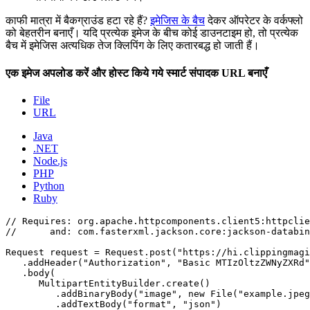
काफी मात्रा में बैकग्राउंड हटा रहे हैं?
इमेजिस के बैच
देकर ऑपरेटर के वर्कफ्लो
को बेहतरीन बनाएँ। यदि प्रत्येक इमेज के बीच कोई डाउनटाइम हो, तो प्रत्येक
बैच में इमेजिस अत्यधिक तेज क्लिपिंग के लिए कतारबद्ध हो जाती हैं।
एक इमेज अपलोड करें और होस्ट किये गये स्मार्ट संपादक URL बनाएँ
File
URL
Java
.NET
Node.js
PHP
Python
Ruby
// Requires: org.apache.httpcomponents.client5:httpclie
//      and: com.fasterxml.jackson.core:jackson-databin
Request request = Request.post("https://hi.clippingmagi
   .addHeader("Authorization", "Basic MTIzOltzZWNyZXRd"
   .body(

      MultipartEntityBuilder.create()

         .addBinaryBody("image", new File("example.jpeg
         .addTextBody("format", "json")
