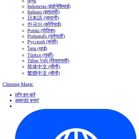
हिन्दी
Indonesia (इंडोनेशियाई)
Italiano (इतालवी)
日本語 (जापानी)
한국어 (कोरियाई)
Polski (पोलिश)
Português (पुर्तगाली)
Русский (रूसी)
ไทย (थाई)
Türkçe (तुर्की)
Tiếng Việt (वियतनामी)
简体中文 (चीनी)
繁體中文 (चीनी)
Clipping
Magic
लॉग इन करें
अकाउंट बनाएं