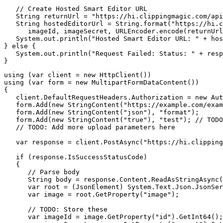
   // Create Hosted Smart Editor URL

   String returnUrl = "https://hi.clippingmagic.com/api
   String hostedEditorUrl = String.format("https://hi.c
      imageId, imageSecret, URLEncoder.encode(returnUrl
   System.out.println("Hosted Smart Editor URL: " + hos
} else {

   System.out.println("Request Failed: Status: " + resp
using (var client = new HttpClient())

using (var form = new MultipartFormDataContent())

{

   client.DefaultRequestHeaders.Authorization = new Aut
   form.Add(new StringContent("https://example.com/exam
   form.Add(new StringContent("json"), "format");

   form.Add(new StringContent("true"), "test"); // TODO
   // TODO: Add more upload parameters here

   var response = client.PostAsync("https://hi.clipping
   if (response.IsSuccessStatusCode)

   {

      // Parse body

      String body = response.Content.ReadAsStringAsync(
      var root = (JsonElement) System.Text.Json.JsonSer
      var image = root.GetProperty("image");

      // TODO: Store these

      var imageId = image.GetProperty("id").GetInt64();
