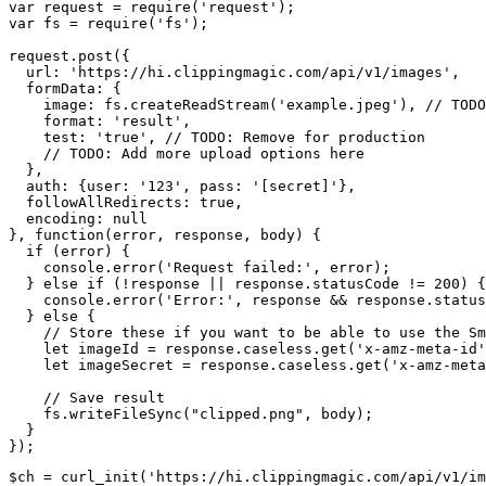
var request = require('request');

var fs = require('fs');

request.post({

  url: 'https://hi.clippingmagic.com/api/v1/images',

  formData: {

    image: fs.createReadStream('example.jpeg'), // TODO
    format: 'result',

    test: 'true', // TODO: Remove for production

    // TODO: Add more upload options here

  },

  auth: {user: '123', pass: '[secret]'},

  followAllRedirects: true,

  encoding: null

}, function(error, response, body) {

  if (error) {

    console.error('Request failed:', error);

  } else if (!response || response.statusCode != 200) {

    console.error('Error:', response && response.status
  } else {

    // Store these if you want to be able to use the Sm
    let imageId = response.caseless.get('x-amz-meta-id'
    let imageSecret = response.caseless.get('x-amz-meta
    // Save result

    fs.writeFileSync("clipped.png", body);

  }

$ch = curl_init('https://hi.clippingmagic.com/api/v1/im