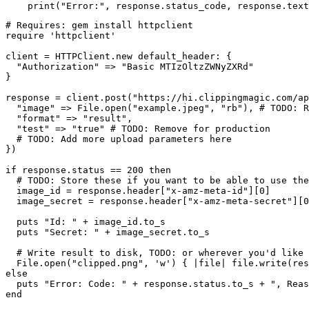
# Requires: gem install httpclient

require 'httpclient'

client = HTTPClient.new default_header: {

  "Authorization" => "Basic MTIzOltzZWNyZXRd"

}

response = client.post("https://hi.clippingmagic.com/ap
  "image" => File.open("example.jpeg", "rb"), # TODO: R
  "format" => "result",

  "test" => "true" # TODO: Remove for production

  # TODO: Add more upload parameters here

})

if response.status == 200 then

  # TODO: Store these if you want to be able to use the
  image_id = response.header["x-amz-meta-id"][0]

  image_secret = response.header["x-amz-meta-secret"][0
  puts "Id: " + image_id.to_s

  puts "Secret: " + image_secret.to_s

  # Write result to disk, TODO: or wherever you'd like

  File.open("clipped.png", 'w') { |file| file.write(res
else

  puts "Error: Code: " + response.status.to_s + ", Reas