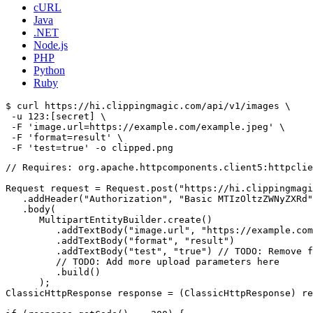
cURL
Java
.NET
Node.js
PHP
Python
Ruby
$ curl https://hi.clippingmagic.com/api/v1/images \

 -u 123:[secret] \

 -F 'image.url=https://example.com/example.jpeg' \

 -F 'format=result' \

// Requires: org.apache.httpcomponents.client5:httpclie
Request request = Request.post("https://hi.clippingmagi
   .addHeader("Authorization", "Basic MTIzOltzZWNyZXRd"
   .body(

      MultipartEntityBuilder.create()

         .addTextBody("image.url", "https://example.com
         .addTextBody("format", "result")

         .addTextBody("test", "true") // TODO: Remove f
         // TODO: Add more upload parameters here

         .build()

      );

ClassicHttpResponse response = (ClassicHttpResponse) re