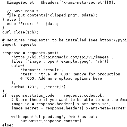
  $imageSecret = $headers['x-amz-meta-secret'][0];

  // Save result

  file_put_contents("clipped.png", $data);

} else {

  echo "Error: " . $data;

}

curl_close($ch);
# Requires "requests" to be installed (see https://pypi
import requests

response = requests.post(

    'https://hi.clippingmagic.com/api/v1/images',

    files={'image': open('example.jpeg', 'rb')},

    data={

        'format': 'result',

        'test': 'true' # TODO: Remove for production

        # TODO: Add more upload options here

    },

    auth=('123', '[secret]')

)

if response.status_code == requests.codes.ok:

    # Store these if you want to be able to use the Sma
    image_id = response.headers['x-amz-meta-id']

    image_secret = response.headers['x-amz-meta-secret'
    with open('clipped.png', 'wb') as out:

        out.write(response.content)

else:
