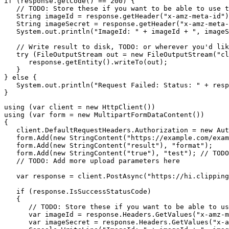
if (response.getCode() == 200) {

   // TODO: Store these if you want to be able to use t
   String imageId = response.getHeader("x-amz-meta-id")
   String imageSecret = response.getHeader("x-amz-meta-
   System.out.println("ImageId: " + imageId + ", imageS
   // Write result to disk, TODO: or wherever you'd lik
   try (FileOutputStream out = new FileOutputStream("cl
      response.getEntity().writeTo(out);

   }

} else {

   System.out.println("Request Failed: Status: " + resp
using (var client = new HttpClient())

using (var form = new MultipartFormDataContent())

{

   client.DefaultRequestHeaders.Authorization = new Aut
   form.Add(new StringContent("https://example.com/exam
   form.Add(new StringContent("result"), "format");

   form.Add(new StringContent("true"), "test"); // TODO
   // TODO: Add more upload parameters here

   var response = client.PostAsync("https://hi.clipping
   if (response.IsSuccessStatusCode)

   {

      // TODO: Store these if you want to be able to us
      var imageId = response.Headers.GetValues("x-amz-m
      var imageSecret = response.Headers.GetValues("x-a