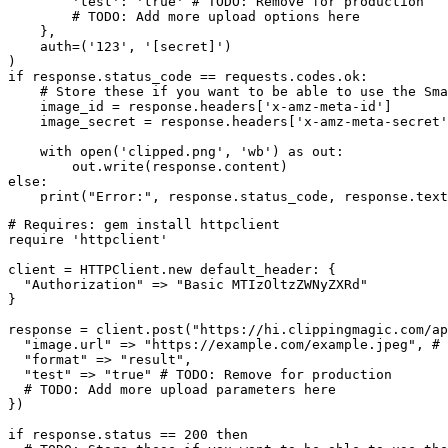
        'test': 'true' # TODO: Remove for production

        # TODO: Add more upload options here

    },

    auth=('123', '[secret]')

)

if response.status_code == requests.codes.ok:

    # Store these if you want to be able to use the Sma
    image_id = response.headers['x-amz-meta-id']

    image_secret = response.headers['x-amz-meta-secret'
    with open('clipped.png', 'wb') as out:

        out.write(response.content)

else:

# Requires: gem install httpclient

require 'httpclient'

client = HTTPClient.new default_header: {

  "Authorization" => "Basic MTIzOltzZWNyZXRd"

}

response = client.post("https://hi.clippingmagic.com/ap
  "image.url" => "https://example.com/example.jpeg", # 
  "format" => "result",

  "test" => "true" # TODO: Remove for production

  # TODO: Add more upload parameters here

})

if response.status == 200 then
