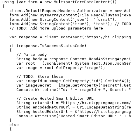
using (var form = new MultipartFormDataContent())

{

   client.DefaultRequestHeaders.Authorization = new Aut
   form.Add(new ByteArrayContent(File.ReadAllBytes("exa
   form.Add(new StringContent("json"), "format");

   form.Add(new StringContent("true"), "test"); // TODO
   // TODO: Add more upload parameters here

   var response = client.PostAsync("https://hi.clipping
   if (response.IsSuccessStatusCode)

   {

      // Parse body

      String body = response.Content.ReadAsStringAsync(
      var root = (JsonElement) System.Text.Json.JsonSer
      var image = root.GetProperty("image");

      // TODO: Store these

      var imageId = image.GetProperty("id").GetInt64();

      var imageSecret = image.GetProperty("secret").Get
      Console.WriteLine("Id: " + imageId + ", Secret: "
      // Create Hosted Smart Editor URL

      String returnUrl = "https://hi.clippingmagic.com/
      String encodedReturnUrl = Uri.EscapeDataString(re
      String hostedEditorUrl = $"https://hi.clippingmag
      Console.WriteLine("Hosted Smart Editor URL: " + h
   }

   else

   {
