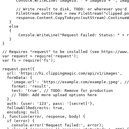
      Console.WriteLine("ImageId: " + imageId + ", imag
      // Write result to disk, TODO: or wherever you'd 
      FileStream outStream = new FileStream("clipped.pn
      response.Content.CopyToAsync(outStream).ContinueW
   }

   else

   {

       Console.WriteLine("Request Failed: Status: " + r
   }

// Requires "request" to be installed (see https://www.
var request = require('request');

var fs = require('fs');

request.post({

  url: 'https://hi.clippingmagic.com/api/v1/images',

  formData: {

    'image.url': 'https://example.com/example.jpeg', //
    format: 'result',

    test: 'true', // TODO: Remove for production

    // TODO: Add more upload options here

  },

  auth: {user: '123', pass: '[secret]'},

  followAllRedirects: true,

  encoding: null

}, function(error, response, body) {

  if (error) {

    console.error('Request failed:', error);
