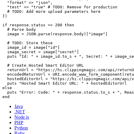
  "format" => "json",

  "test" => "true" # TODO: Remove for production

  # TODO: Add more upload parameters here

})

if response.status == 200 then

  # Parse body

  image = JSON.parse(response.body)["image"]

  # TODO: Store these

  image_id = image["id"]

  image_secret = image["secret"]

  puts "Id: " + image_id.to_s + ", Secret: " + image_se
  # Create Hosted Smart Editor URL

  returnUrl = "https://hi.clippingmagic.com/api/returnU
  encodedReturnUrl = URI.encode_www_form_component(retu
  hostedEditorUrl = "https://hi.clippingmagic.com/api/v
  puts "Hosted Smart Editor URL: " + hostedEditorUrl

else

  puts "Error: Code: " + response.status.to_s + ", Reas
Java
.NET
Node.js
PHP
Python
Ruby