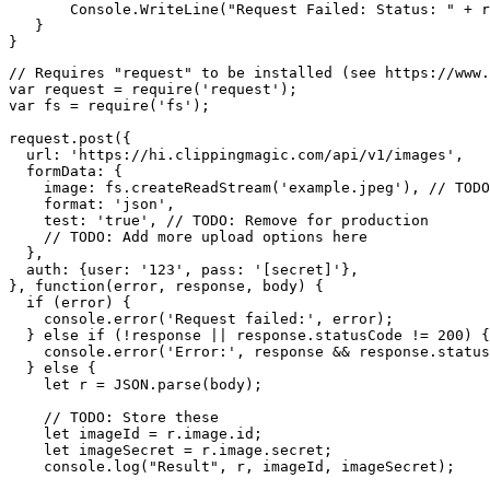
       Console.WriteLine("Request Failed: Status: " + r
   }

// Requires "request" to be installed (see https://www.
var request = require('request');

var fs = require('fs');

request.post({

  url: 'https://hi.clippingmagic.com/api/v1/images',

  formData: {

    image: fs.createReadStream('example.jpeg'), // TODO
    format: 'json',

    test: 'true', // TODO: Remove for production

    // TODO: Add more upload options here

  },

  auth: {user: '123', pass: '[secret]'},

}, function(error, response, body) {

  if (error) {

    console.error('Request failed:', error);

  } else if (!response || response.statusCode != 200) {

    console.error('Error:', response && response.status
  } else {

    let r = JSON.parse(body);

    // TODO: Store these

    let imageId = r.image.id;

    let imageSecret = r.image.secret;

    console.log("Result", r, imageId, imageSecret);
