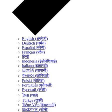
English (अंग्रेज़ी)
Deutsch (जर्मन)
Español (स्पेनी)
Français (फ़्रेंच)
हिन्दी
Indonesia (इंडोनेशियाई)
Italiano (इतालवी)
日本語 (जापानी)
한국어 (कोरियाई)
Polski (पोलिश)
Português (पुर्तगाली)
Русский (रूसी)
ไทย (थाई)
Türkçe (तुर्की)
Tiếng Việt (वियतनामी)
简体中文 (चीनी)