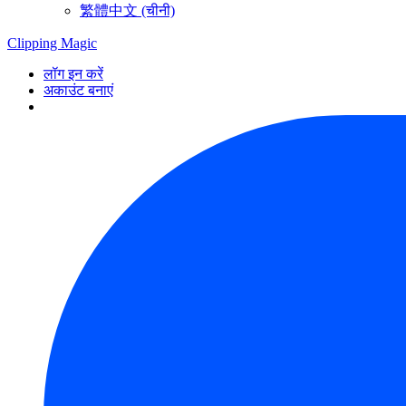
繁體中文 (चीनी)
Clipping
Magic
लॉग इन करें
अकाउंट बनाएं