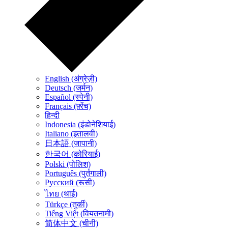
English (अंग्रेज़ी)
Deutsch (जर्मन)
Español (स्पेनी)
Français (फ़्रेंच)
हिन्दी
Indonesia (इंडोनेशियाई)
Italiano (इतालवी)
日本語 (जापानी)
한국어 (कोरियाई)
Polski (पोलिश)
Português (पुर्तगाली)
Русский (रूसी)
ไทย (थाई)
Türkçe (तुर्की)
Tiếng Việt (वियतनामी)
简体中文 (चीनी)