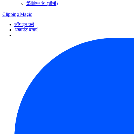
繁體中文 (चीनी)
Clipping
Magic
लॉग इन करें
अकाउंट बनाएं